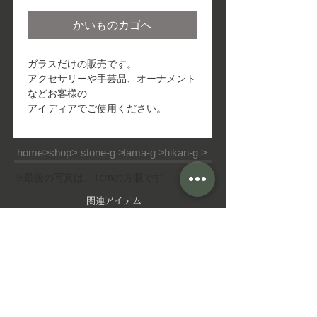
格
かいものカゴへ
ガラスだけの販売です。
アクセサリーや手芸品、オーナメント
などお客様の
アイディアでご使用ください。
home>
shop>
stone-g >
tama-g >
hikari-g >
※最後の写真は、1cmの方眼です
​関連アイテム