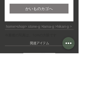
格
かいものカゴへ
home>
shop>
stone-g >
tama-g >
hikari-g >
※最後の写真は、1cmの方眼です
​関連アイテム
ピ
ゆ
ア
れ
ス
ゆ
れ
イ
ヤ
■ご利用ガイド
■特定商取引法
■ご利用規約
リ