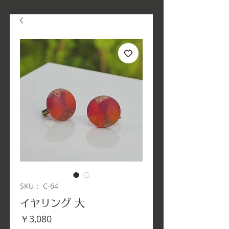
SKU： C-64
イヤリング 大
価
￥3,080