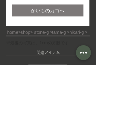
格
かいものカゴへ
home>
shop>
stone-g >
tama-g >
hikari-g >
※最後の写真は、1cmの方眼です
​関連アイテム
ピ
ゆ
ア
れ
ス
ゆ
れ
イ
ヤ
■ご利用ガイド
■特定商取引法
■ご利用規約
リ