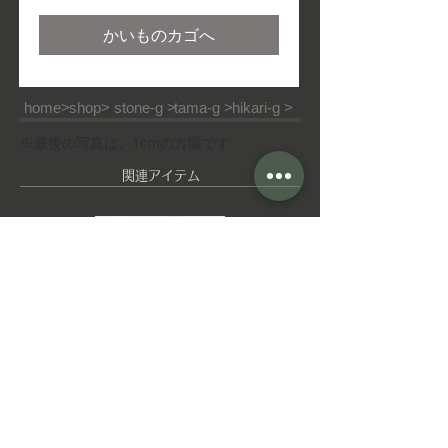
格
かいものカゴへ
home>
shop>
stone-g >
tama-g >
hikari-g >
※最後の写真は、1cmの方眼です
​関連アイテム
ピ
ゆ
ア
れ
ス
ゆ
れ
イ
ヤ
■ご利用ガイド
■特定商取引法
■ご利用規約
リ