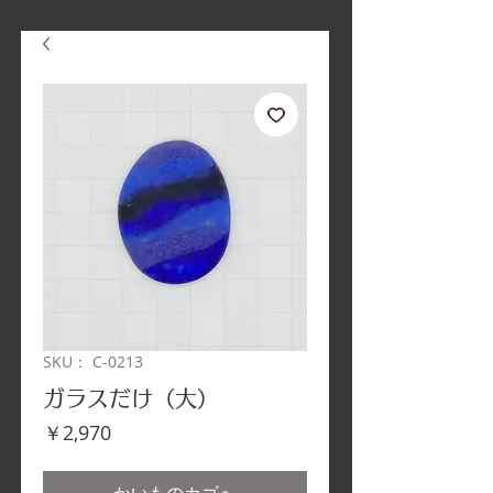
SKU： C-0213
ガラスだけ（大）
価
￥2,970
格