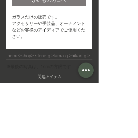
かいものカゴへ
ガラスだけの販売です。
アクセサリーや手芸品、オーナメント
などお客様のアイディアでご使用くだ
さい。
home>
shop>
stone-g >
tama-g >
hikari-g >
※最後の写真は、1cmの方眼です
​関連アイテム
ピ
ゆ
ア
れ