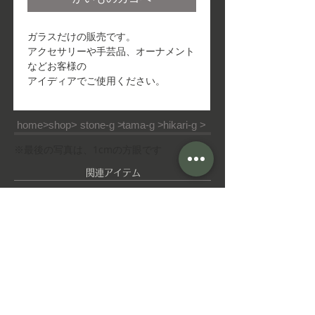
ガラスだけの販売です。
アクセサリーや手芸品、オーナメント
などお客様の
アイディアでご使用ください。
home>
shop>
stone-g >
tama-g >
hikari-g >
※最後の写真は、1cmの方眼です
​関連アイテム
ピ
ゆ
ア
れ