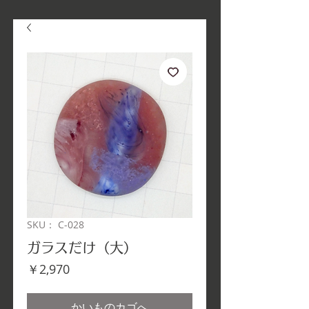
SKU： C-028
ガラスだけ（大）
価
￥2,970
格
かいものカゴへ