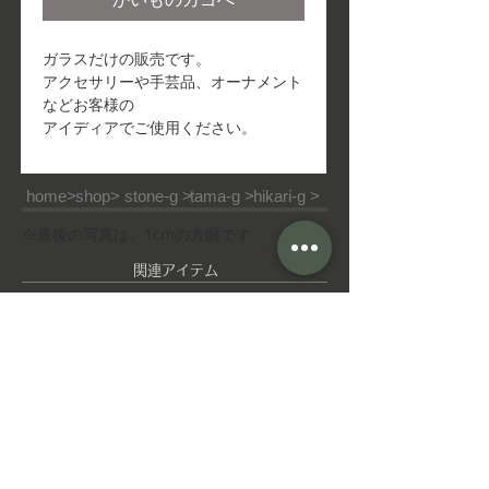
ガラスだけの販売です。
アクセサリーや手芸品、オーナメント
などお客様の
アイディアでご使用ください。
home>
shop>
stone-g >
tama-g >
hikari-g >
※最後の写真は、1cmの方眼です
​関連アイテム
ピ
ゆ
ア
れ