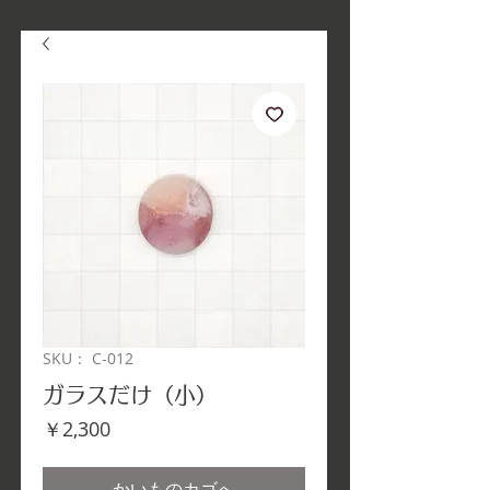
SKU： C-012
ガラスだけ（小）
価
￥2,300
格
かいものカゴへ