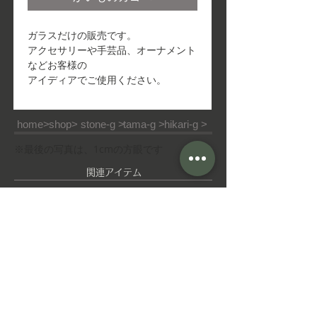
ガラスだけの販売です。
アクセサリーや手芸品、オーナメント
などお客様の
アイディアでご使用ください。
home>
shop>
stone-g >
tama-g >
hikari-g >
※最後の写真は、1cmの方眼です
​関連アイテム
ピ
ゆ
ア
れ
ス
ゆ