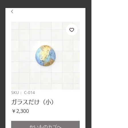
SKU： C-014
ガラスだけ（小）
価
￥2,300
格
かいものカゴへ