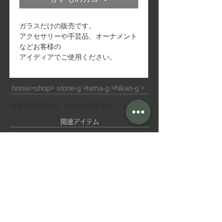
ガラスだけの販売です。
アクセサリーや手芸品、オーナメント
などお客様の
アイディアでご使用ください。
home>
shop>
stone-g >
tama-g >
hikari-g >
※最後の写真は、1cmの方眼です
​関連アイテム
ピ
ゆ
ア
れ