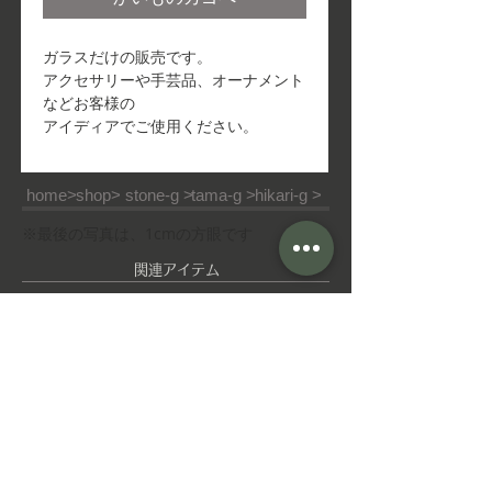
ガラスだけの販売です。
アクセサリーや手芸品、オーナメント
などお客様の
アイディアでご使用ください。
home>
shop>
stone-g >
tama-g >
hikari-g >
※最後の写真は、1cmの方眼です
​関連アイテム
ピ
ゆ
ア
れ