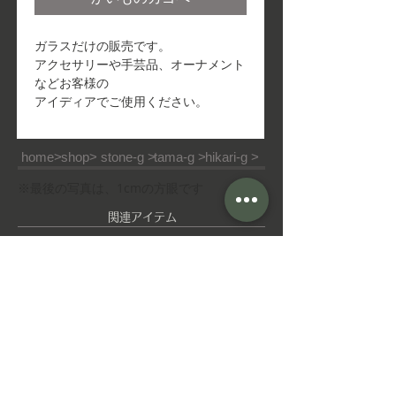
ガラスだけの販売です。
アクセサリーや手芸品、オーナメント
などお客様の
アイディアでご使用ください。
home>
shop>
stone-g >
tama-g >
hikari-g >
※最後の写真は、1cmの方眼です
​関連アイテム
ピ
ゆ
ア
れ