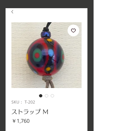
SKU： T-202
ストラップ M
価
￥1,760
格