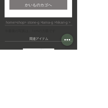
かいものカゴへ
home>
shop>
stone-g >
tama-g >
hikari-g >
※最後の写真は、1cmの方眼です
​関連アイテム
ピ
ゆ
ア
れ
ス
ゆ
れ
イ
ヤ
■ご利用ガイド
■特定商取引法
■ご利用規約
リ
ン
■個人情報の取り扱いについて