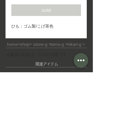
格
sold
ひも：ゴム製/こげ茶色
home>
shop>
stone-g >
tama-g >
hikari-g >
※最後の写真は、1cmの方眼です
​関連アイテム
ピ
ゆ
ア
れ
ス
ゆ
れ