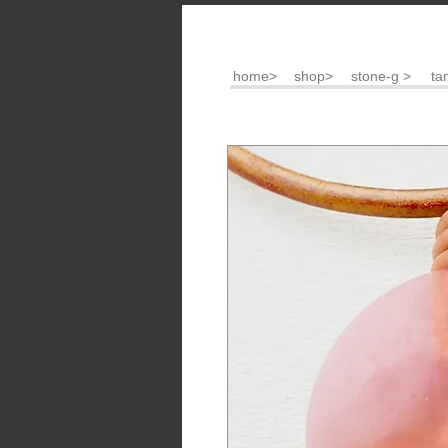
home>
shop>
stone-g >
ta