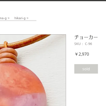
ma-g >
hikari-g >
チョーカー
SKU： C-96
価
￥2,970
格
sold