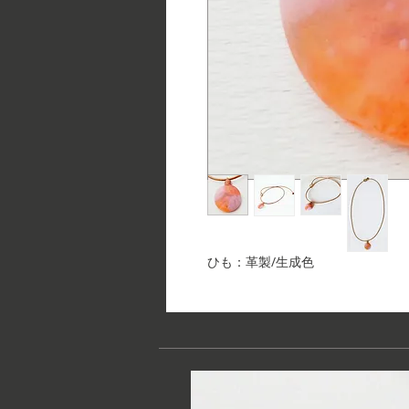
ひも：革製/生成色