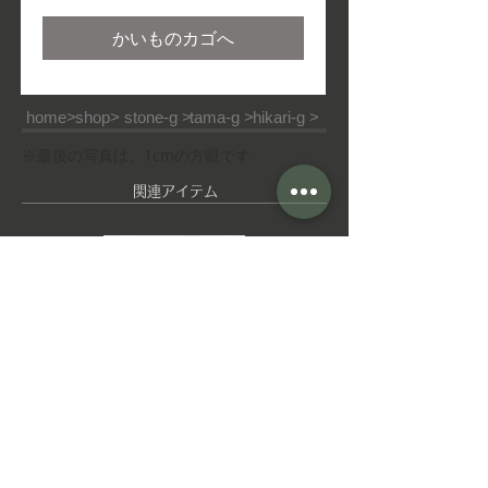
格
かいものカゴへ
home>
shop>
stone-g >
tama-g >
hikari-g >
※最後の写真は、1cmの方眼です
​関連アイテム
ピ
ゆ
ア
れ
ス
ゆ
れ
イ
ヤ
■ご利用ガイド
■特定商取引法
■ご利用規約
リ