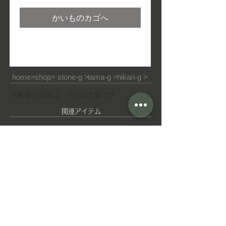
常
ー
価
ル
かいものカゴへ
格
価
格
home>
shop>
stone-g >
tama-g >
hikari-g >
※最後の写真は、1cmの方眼です
​関連アイテム
ピ
ゆ
ア
れ
ス
ゆ
れ