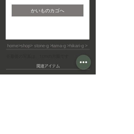
常
ー
価
ル
かいものカゴへ
格
価
格
home>
shop>
stone-g >
tama-g >
hikari-g >
※最後の写真は、1cmの方眼です
​関連アイテム
ピ
ゆ
ア
れ
ス
ゆ
れ