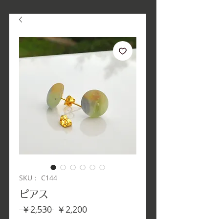
SKU： C144
ピアス
通
セ
 ￥2,530 
￥2,200