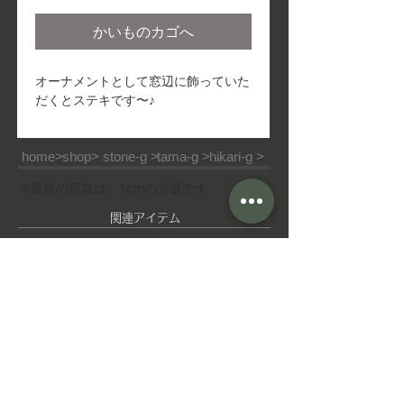
格
かいものカゴへ
オーナメントとして窓辺に飾っていた
だくとステキです〜♪
home>
shop>
stone-g >
tama-g >
hikari-g >
※最後の写真は、1cmの方眼です
​関連アイテム
ピ
ゆ
ア
れ
ス
ゆ