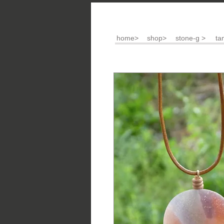
home>
shop>
stone-g >
ta