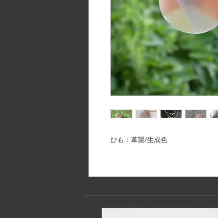
ひも：革製/生成色