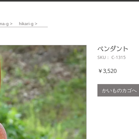
ma-g >
hikari-g >
ペンダント
SKU： C-1315
価
￥3,520
格
かいものカゴへ