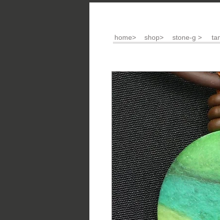
home>
shop>
stone-g >
ta