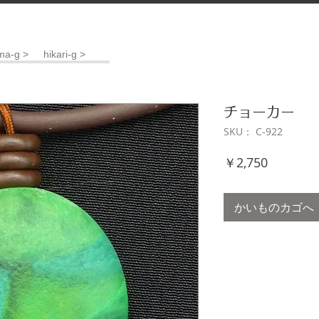
ma-g >
hikari-g >
チョーカー
SKU： C-922
価
￥2,750
格
かいものカゴへ