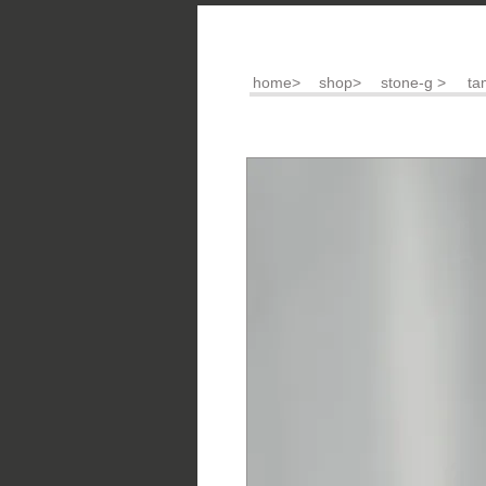
home>
shop>
stone-g >
ta