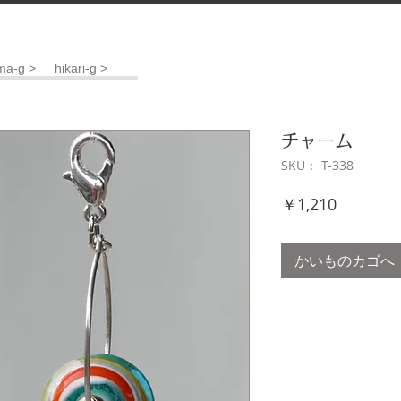
ma-g >
hikari-g >
チャーム
SKU： T-338
価
￥1,210
格
かいものカゴへ