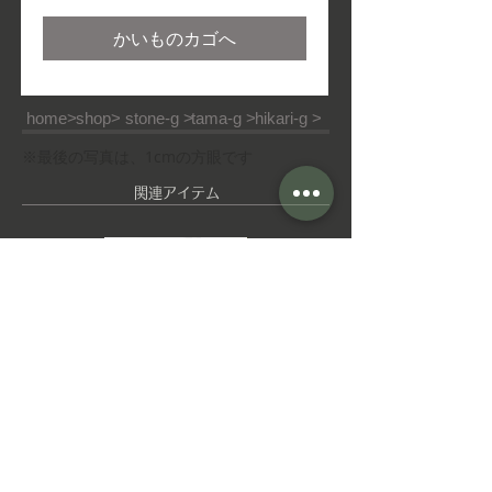
格
かいものカゴへ
home>
shop>
stone-g >
tama-g >
hikari-g >
※最後の写真は、1cmの方眼です
​関連アイテム
ピ
ゆ
ア
れ
ス
ゆ
れ
イ
ヤ
■ご利用ガイド
■特定商取引法
■ご利用規約
リ