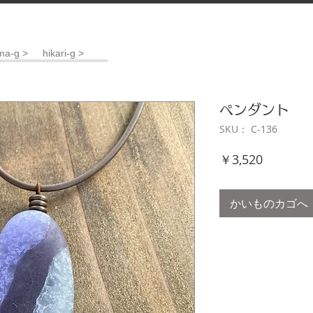
ma-g >
hikari-g >
ペンダント
SKU： C-136
価
￥3,520
格
かいものカゴへ