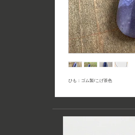
ひも：ゴム製/こげ茶色