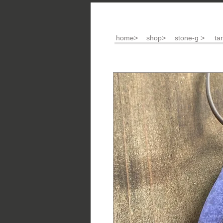
home>
shop>
stone-g >
ta