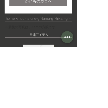
かいものカゴへ
home>
shop>
stone-g >
tama-g >
hikari-g >
※最後の写真は、1cmの方眼です
​関連アイテム
ピ
ゆ
ア
れ
ス
ゆ
れ
イ
ヤ
■ご利用ガイド
■特定商取引法
■ご利用規約
リ
ン
■個人情報の取り扱いについて
グ
L