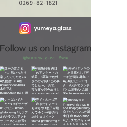
0269-82-1821
yumeya.glass
Follow us on Instagram
@yumeya.glass
#wix