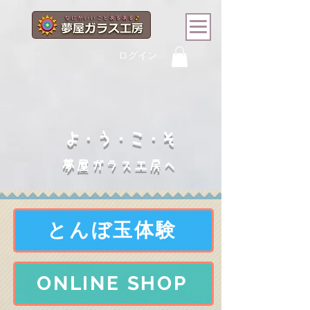
ログイン
よ・う・こ・そ
夢屋ガラス工房へ
とんぼ玉体験
ONLINE SHOP