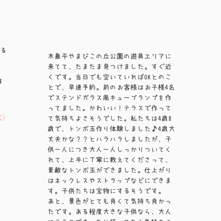
なる
木島平やまびこの丘公園の遊具エリアに
、
来てて、たまたま見つけました。すぐ近
くです。当日でも空いていればOKとのこ
ま
とで、早速予約。前のお客様はお子様4名
でステンドガラス風キューブランプを作
ってました。かわいい！テラスで作って
代）
て気持ちよさそうでした。私たちは4歳8
歳で、トンボ玉作り体験しました♪4歳大
丈夫かな？？とハラハラしましたが、子
供一人につき大人一人しっかりついてく
れて、上手に丁寧に教えてくださって、
素敵なトンボ玉ができました。仕上がり
はネックレスやストラップなどにできま
す。子供たちは宝物にするそうです。
あと、景色がとても良くて気持ち良かっ
たです。ある程度大きな子供なら、大人