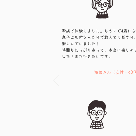
家族で体験しました。もうすぐ4歳に
息子にも付きっきりで教えてくださり
楽しんでいました！
時間もたっぷりあって、本当に楽しめ
した！また行きたいです。
海猿さん（女性・40