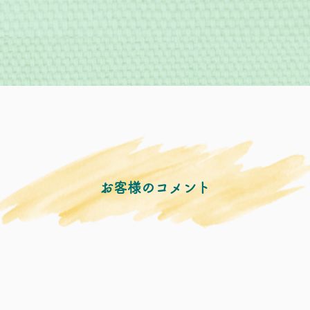
お客様のコメント