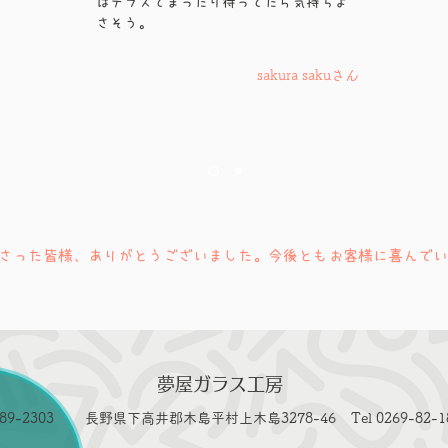
はテラスでまったり待ってたら気持ちよ
さそう。
sakura sakuさん
）
さった皆様、ありがとうございました。今後ともお客様に喜んでい
夢屋ガラス工房
89-2303
長野県下高井郡木島平村上木島3278-46
Tel 0269-82-1