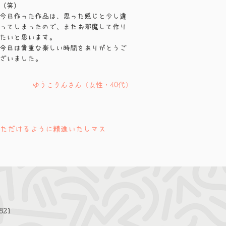
（笑）
今日作った作品は、思った感じと少し違
ってしまったので、またお邪魔して作り
たいと思います。
今日は貴重な楽しい時間をありがとうご
ざいました。
ゆうこりんさん（女性・40代）
ただけるように精進いたしマス♡
821