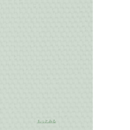
hikari-g シリーズ
ethnic-gシリーズ
ペ
ネ
ン
ッ
ダ
ク
ン
レ
ト
ス
バーナーワーク
stone-g シリーズ
sakana~mimikaki
イ
ヤ
リ
ン
グ
/
ピ
ア
ス
もっとみる