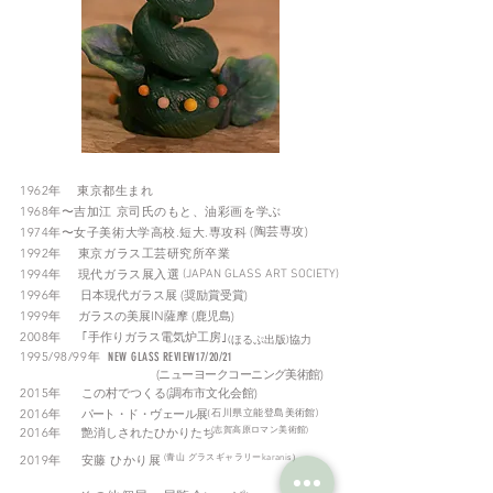
1962年 東京都生まれ
1968年〜吉加江 京司氏のもと、油彩画を学ぶ
(陶芸専攻)
1974年〜女子美術大学高校.短大.専攻科
1992年 東京ガラス工芸研究所卒業
1994年 現代ガラス展入選
(JAPAN GLASS ART SOCIETY)
1996年
日本現代ガラス展 (奨励賞受賞)
1999年
ガラスの美展IN薩摩 (鹿児島)
2008年
｢手作りガラス電気炉工房｣
(ほるぷ出版)協力
1995/98/99
年
NEW GLASS REVIEW17/20/21
(ニューヨークコーニング美術館)
2015年
この村でつくる(調布市文化会館)
（石川県立能登島美術館)
2016年
パート・ド・ヴェール
展
2016年
艶消しされたひかりたち
(志賀高原ロマン美術館)
2019年 安藤 ひかり展
(青山 グラスギャラリーkaranis）