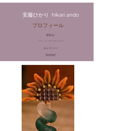
​安藤ひかり hikari ando
​プロフィール
展覧会/
パート・ド・ヴェールについて/
ギャラリー/
home/