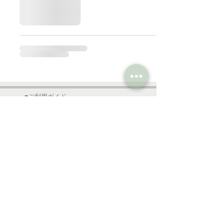
■ご利用ガイド
●送料・配送・納期
●返品・交換
●注文前確認事項
●お支払方法
●ご注文の流れ
●ラッピング
■ご利用規約
■特定商取引法
■プライバシーポリシー
夢屋ガラス工房
長野県下高井郡木島平村上木島3278-46
Tel
0269-82-1821