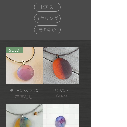
​ピアス
​イヤリング
​そのほか
SOLD
チェーンネックレス
ペンダント
在庫なし
価格
￥3,520