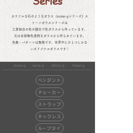
Series
カラフルな石のようなガラス《stone-gシリーズ》ス
トーンガラスシリーズは
工房独自の色の調合で色ガラスから作っています。
元は全部無色透明なガラスから作られています。
色数・パターンは無限です。世界中にひとつしかな
いオリジナルガラスです！
stone-g
tama-g
ethnic-g
hikari-g
​​ペンダント
​チョーカー
ストラップ
ネックレス
​ループタイ