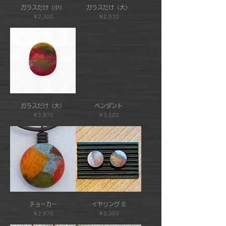
ガラスだけ（小）
ガラスだけ（大）
価格
価格
￥2,300
￥2,970
ガラスだけ（大）
ペンダント
価格
価格
￥2,970
￥3,520
チョーカー
イヤリング S
価格
価格
￥2,970
￥2,300