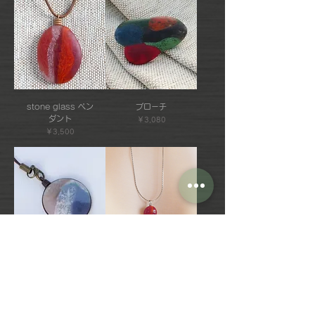
stone glass ペン
ブローチ
ダント
価格
￥3,080
価格
￥3,500
ストラップ
チェーンネックレス
価格
価格
￥3,300
￥2,200
SOLD