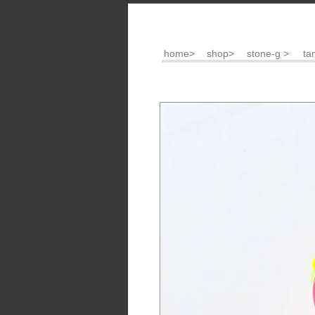
home>
shop>
stone-g >
ta