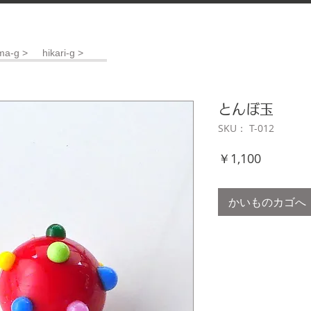
ma-g >
hikari-g >
とんぼ玉
SKU： T-012
価
￥1,100
格
かいものカゴへ