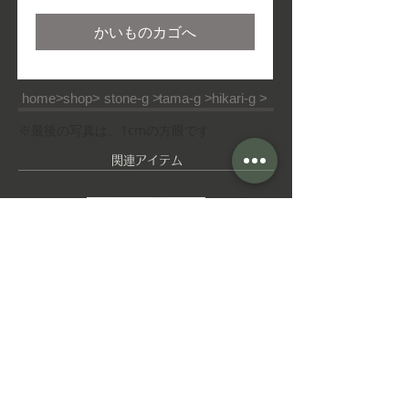
格
かいものカゴへ
home>
shop>
stone-g >
tama-g >
hikari-g >
※最後の写真は、1cmの方眼です
​関連アイテム
ピ
ゆ
ア
れ
ス
ゆ
れ
イ
ヤ
■ご利用ガイド
■特定商取引法
■ご利用規約
リ