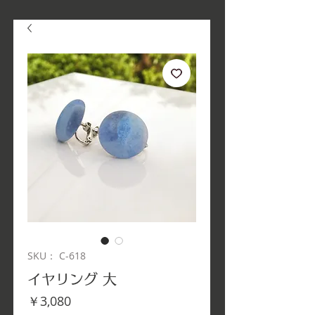
SKU： C-618
イヤリング 大
価
￥3,080