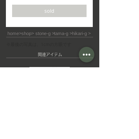
常
ー
価
ル
sold
格
価
格
home>
shop>
stone-g >
tama-g >
hikari-g >
※最後の写真は、1cmの方眼です
​関連アイテム
ピ
ゆ
ア
れ
ス
ゆ
れ
イ
ヤ
■ご利用ガイド
■特定商取引法
■ご利用規約
リ