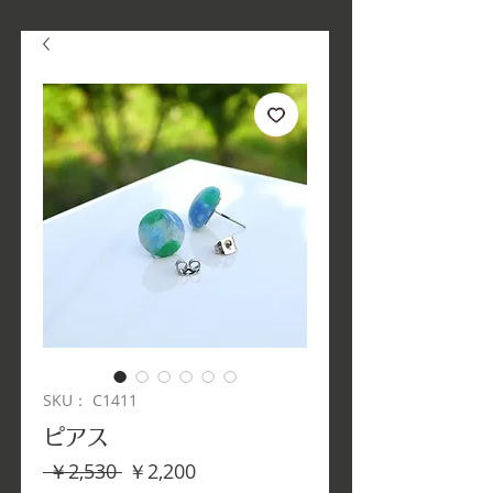
SKU： C1411
ピアス
通
セ
 ￥2,530 
￥2,200