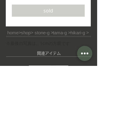
常
ー
価
ル
sold
格
価
格
home>
shop>
stone-g >
tama-g >
hikari-g >
※最後の写真は、1cmの方眼です
​関連アイテム
ピ
ゆ
ア
れ
ス
ゆ
れ
イ
ヤ
■ご利用ガイド
■特定商取引法
■ご利用規約
リ