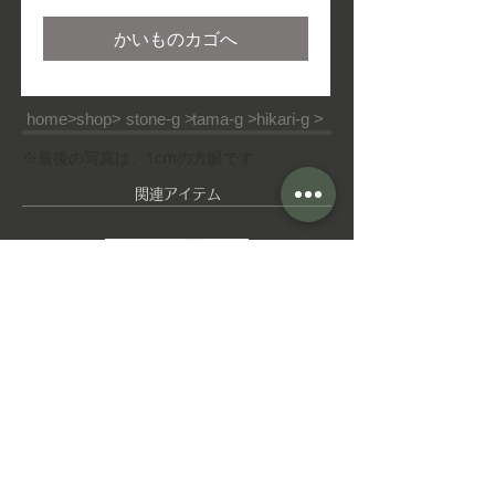
格
かいものカゴへ
home>
shop>
stone-g >
tama-g >
hikari-g >
※最後の写真は、1cmの方眼です
​関連アイテム
ピ
ゆ
ア
れ
ス
ゆ
れ
イ
ヤ
■ご利用ガイド
■特定商取引法
■ご利用規約
リ