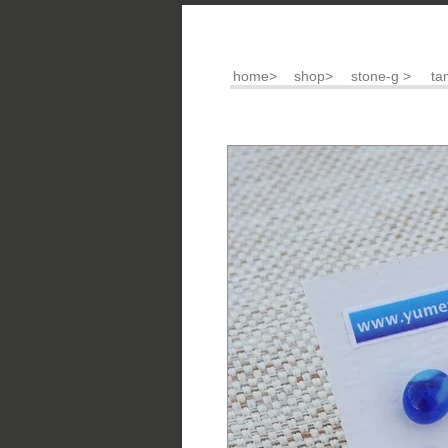
home>
shop>
stone-g >
ta