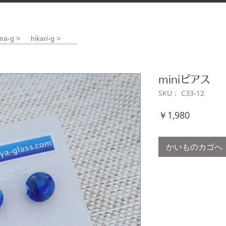
ma-g >
hikari-g >
miniピアス
SKU： C33-12
価
￥1,980
格
かいものカゴへ