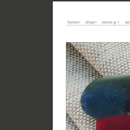
home>
shop>
stone-g >
ta