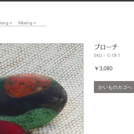
ma-g >
hikari-g >
ブローチ
SKU： C-18-1
価
￥3,080
格
かいものカゴへ